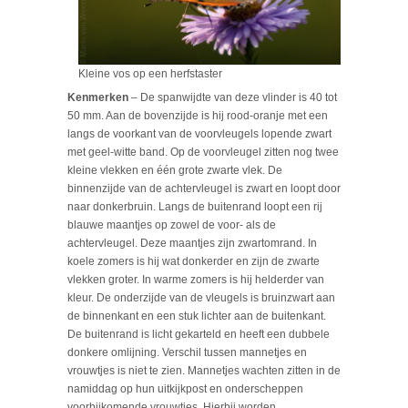
Kleine vos op een herfstaster
Kenmerken
– De spanwijdte van deze vlinder is 40 tot
50 mm. Aan de bovenzijde is hij rood-oranje met een
langs de voorkant van de voorvleugels lopende zwart
met geel-witte band. Op de voorvleugel zitten nog twee
kleine vlekken en één grote zwarte vlek. De
binnenzijde van de achtervleugel is zwart en loopt door
naar donkerbruin. Langs de buitenrand loopt een rij
blauwe maantjes op zowel de voor- als de
achtervleugel. Deze maantjes zijn zwartomrand. In
koele zomers is hij wat donkerder en zijn de zwarte
vlekken groter. In warme zomers is hij helderder van
kleur. De onderzijde van de vleugels is bruinzwart aan
de binnenkant en een stuk lichter aan de buitenkant.
De buitenrand is licht gekarteld en heeft een dubbele
donkere omlijning. Verschil tussen mannetjes en
vrouwtjes is niet te zien. Mannetjes wachten zitten in de
namiddag op hun uitkijkpost en onderscheppen
voorbijkomende vrouwtjes. Hierbij worden