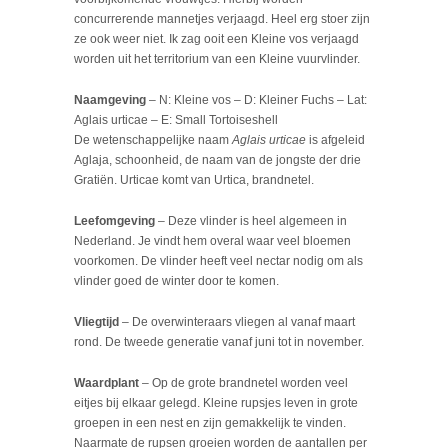
concurrerende mannetjes verjaagd. Heel erg stoer zijn
ze ook weer niet. Ik zag ooit een Kleine vos verjaagd
worden uit het territorium van een Kleine vuurvlinder.
Naamgeving
– N: Kleine vos – D: Kleiner Fuchs – Lat:
Aglais urticae – E: Small Tortoiseshell
De wetenschappelijke naam
Aglais urticae
is afgeleid
Aglaja, schoonheid, de naam van de jongste der drie
Gratiën. Urticae komt van Urtica, brandnetel.
Leefomgeving
– Deze vlinder is heel algemeen in
Nederland. Je vindt hem overal waar veel bloemen
voorkomen. De vlinder heeft veel nectar nodig om als
vlinder goed de winter door te komen.
Vliegtijd
– De overwinteraars vliegen al vanaf maart
rond. De tweede generatie vanaf juni tot in november.
Waardplant
– Op de grote brandnetel worden veel
eitjes bij elkaar gelegd. Kleine rupsjes leven in grote
groepen in een nest en zijn gemakkelijk te vinden.
Naarmate de rupsen groeien worden de aantallen per