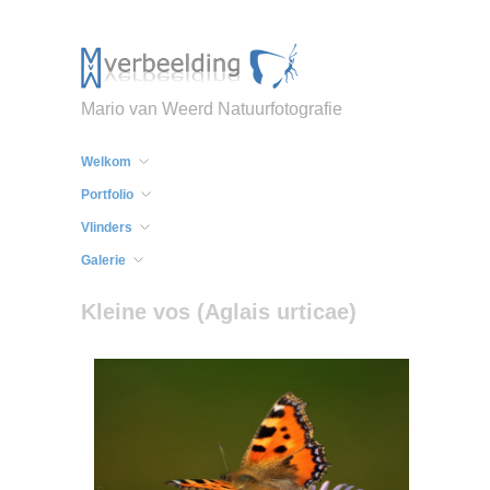
Mario van Weerd Natuurfotografie
Welkom
Portfolio
Vlinders
Galerie
Kleine vos (Aglais urticae)