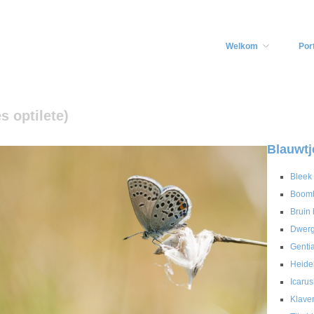
Welkom
Port
 optilete)
Blauwtj
Bleek
Boomb
Bruin 
Dwerg
Genti
Heide
Icaru
Klaver