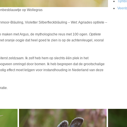
Tijmbl
Veenbe
nbesblauwtje op Wollegras
oor-Bläuling, Violetter Silberfleckbläuling – Wet: Agriades optilete –
te maken met Argus, de mythologische reus met 100 ogen.
Optilete
 het oranje
oogje
dat heel goed te zien is op de achtervleugel, vooral
iterst zeldzaam. Ik zelf heb hem op slechts één plek in het
hoogveen omringd door bomen. Ik heb begrepen dat de grootschalige
stig effect moet krijgen voor instandhouding in Nederland van deze
ratie.