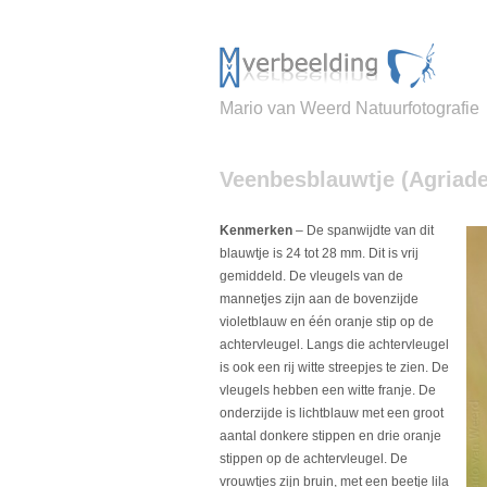
Mario van Weerd Natuurfotografie
Veenbesblauwtje (Agriades
Kenmerken
– De spanwijdte van dit
blauwtje is 24 tot 28 mm. Dit is vrij
gemiddeld. De vleugels van de
mannetjes zijn aan de bovenzijde
violetblauw en één oranje stip op de
achtervleugel. Langs die achtervleugel
is ook een rij witte streepjes te zien. De
vleugels hebben een witte franje. De
onderzijde is lichtblauw met een groot
aantal donkere stippen en drie oranje
stippen op de achtervleugel. De
vrouwtjes zijn bruin, met een beetje lila