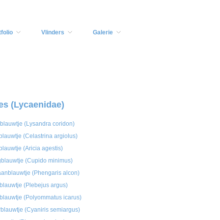
folio
Vlinders
Galerie
es (Lycaenidae)
 blauwtje (Lysandra coridon)
lauwtje (Celastrina argiolus)
blauwtje (Aricia agestis)
blauwtje (Cupido minimus)
aanblauwtje (Phengaris alcon)
blauwtje (Plebejus argus)
sblauwtje (Polyommatus icarus)
blauwtje (Cyaniris semiargus)