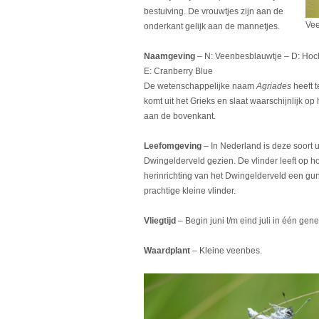
bestuiving. De vrouwtjes zijn aan de
Vee
onderkant gelijk aan de mannetjes.
Naamgeving
– N: Veenbesblauwtje – D: Hochm
E: Cranberry Blue
De wetenschappelijke naam
Agriades
heeft 
komt uit het Grieks en slaat waarschijnlijk op
aan de bovenkant.
Leefomgeving
– In Nederland is deze soort u
Dwingelderveld gezien. De vlinder leeft op 
herinrichting van het Dwingelderveld een gun
prachtige kleine vlinder.
Vliegtijd
– Begin juni t/m eind juli in één gene
Waardplant
– Kleine veenbes.