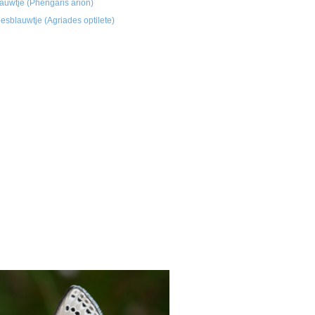
auwtje (Phengaris arion)
sblauwtje (Agriades optilete)