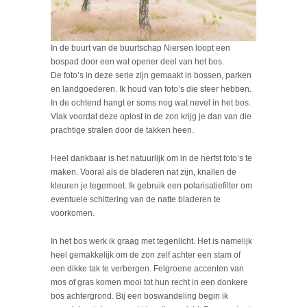
In de buurt van de buurtschap Niersen loopt een
bospad door een wat opener deel van het bos.
De foto’s in deze serie zijn gemaakt in bossen, parken
en landgoederen. Ik houd van foto’s die sfeer hebben.
In de ochtend hangt er soms nog wat nevel in het bos.
Vlak voordat deze oplost in de zon krijg je dan van die
prachtige stralen door de takken heen.
Heel dankbaar is het natuurlijk om in de herfst foto’s te
maken. Vooral als de bladeren nat zijn, knallen de
kleuren je tegemoet. Ik gebruik een polarisatiefilter om
eventuele schittering van de natte bladeren te
voorkomen.
In het bos werk ik graag met tegenlicht. Het is namelijk
heel gemakkelijk om de zon zelf achter een stam of
een dikke tak te verbergen. Felgroene accenten van
mos of gras komen mooi tot hun recht in een donkere
bos achtergrond. Bij een boswandeling begin ik