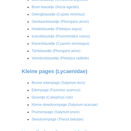
Bruin blauwtje (Aricia agestis)
Dwergblauwtje (Cupido minimus)
Gentiaanblauwtje (Phengaris alcon)
Heideblauwtje (Plebejus argus)
Icarusblauwtje (Polyommatus icarus)
Klaverblauwtje (Cyaniris semiargus)
Tijmblauwtje (Phengaris arion)
Veenbesblauwtje (Plebejus optilete)
Kleine pages (Lycaenidae)
Bruine eikenpage (Satyrium ilicis)
Eikenpage (Favonius quercus)
Groentje (Callophrys rubi)
Kleine sleedoornpage (Satyrium acaciae)
Pruimenpage (Satyrium pruni)
Sleedoornpage (Thecla betulae)