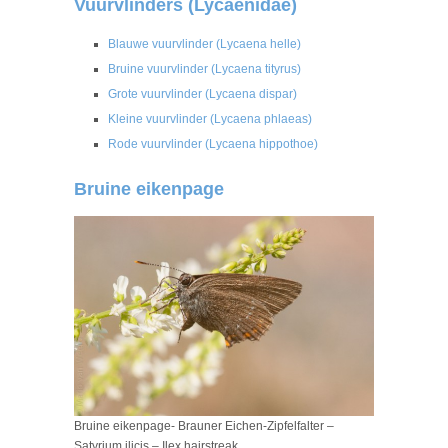
Vuurvlinders (Lycaenidae)
Blauwe vuurvlinder (Lycaena helle)
Bruine vuurvlinder (Lycaena tityrus)
Grote vuurvlinder (Lycaena dispar)
Kleine vuurvlinder (Lycaena phlaeas)
Rode vuurvlinder (Lycaena hippothoe)
Bruine eikenpage
Bruine eikenpage- Brauner Eichen-Zipfelfalter –
Satyrium ilicis – Ilex hairstreak