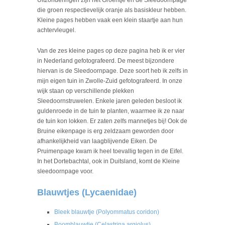
Uitzonderingen zijn het Groentje en de Sleedoornpage
die groen respectievelijk oranje als basiskleur hebben.
Kleine pages hebben vaak een klein staartje aan hun
achtervleugel.
Van de zes kleine pages op deze pagina heb ik er vier
in Nederland gefotografeerd. De meest bijzondere
hiervan is de Sleedoornpage. Deze soort heb ik zelfs in
mijn eigen tuin in Zwolle-Zuid gefotografeerd. In onze
wijk staan op verschillende plekken
Sleedoornstruwelen. Enkele jaren geleden besloot ik
guldenroede in de tuin te planten, waarmee ik ze naar
de tuin kon lokken. Er zaten zelfs mannetjes bij! Ook de
Bruine eikenpage is erg zeldzaam geworden door
afhankelijkheid van laagblijvende Eiken. De
Pruimenpage kwam ik heel toevallig tegen in de Eifel.
In het Dortebachtal, ook in Duitsland, komt de Kleine
sleedoornpage voor.
Blauwtjes (Lycaenidae)
Bleek blauwtje (Polyommatus coridon)
Boomblauwtje (Celastrina argiolus)